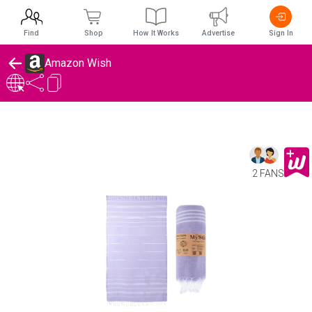
Find
Shop
How It Works
Advertise
Sign In
Amazon Wish
2 FANS