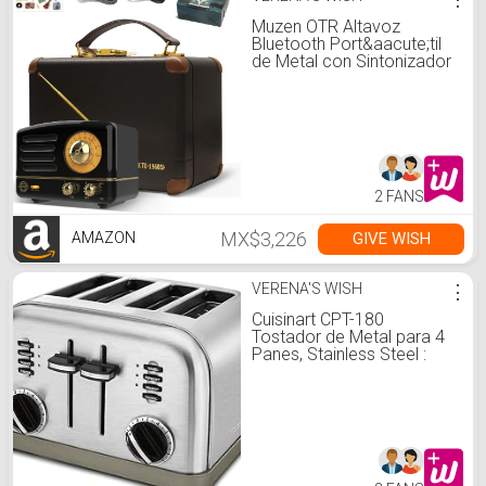
Muzen OTR Altavoz
Bluetooth Port&aacute;til
de Metal con Sintonizador
de Perilla Retro Radio FM,
con Estuche de Regalo,
Altavoz Bluetooth
Inal&aacute;mbrico con
Sonido Est&eacute;reo,
para Viajes Exteriores
Hogar : Amazon.com.mx:
2 FANS
Electr&oacute;nicos
MX$3,226
GIVE WISH
AMAZON
VERENA'S WISH
⋮
Cuisinart CPT-180
Tostador de Metal para 4
Panes, Stainless Steel :
Amazon.com.mx: Hogar y
Cocina