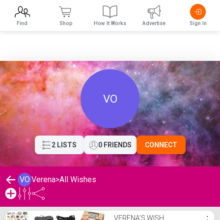
Find
Shop
How It Works
Advertise
Sign In
VO
2 LISTS
0 FRIENDS
CONNECT
VO
Verena
>
All Wishes
Verena's Wishlist
VERENA'S WISH
⋮