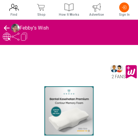
Find
Shop
How It Works
Advertise
Sign In
Febby's Wish
2 FANS