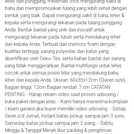
leher dan punggung, melemasi otot, mengurangi kaku di
bahu dan mempromosikan tulang yang lebih sehat dengan
bentuk yang baik. Dapat mengurangi sakit di bahu, leher &
kepala serta mengurangi tekanan pada tulang punggung
Anda. Bentuk bantal yang unik dan inovatif untuk
mengurangi tekanan pada tubuh serta mendukung leher
dan kepala Anda. Terbuat dari memory foam dengan
kualitas tertinggi, sarung polyester dan katun yang
disertifikasi oleh Oeko-Tex, serta bahan bantal dan sarung
yang tidak menggerahkan. Bantal multifungsi untuk leher,
cocok untuk semua posisi tidur yang mendukung bahu,
leher dan kepala Anda. Ukuran: 60x35x12cm (Queen size)
Bagian tinggi: 12cm Bagian rendah: 7 cm CATATAN
PENTING: - Harap rekam video saat proses unboxing /
buka paket dengan jelas. - Kami hanya menerima komplain
/ klaim garansi jika buyer memiliki video unboxing. - Setiap
Senin s/d Jumat, Instant batas pickup sampai jam 3 sore,
Sameday batas pickup sampai jam 2 siang. - Sabtu,
Minggu & Tanggal Merah libur packing & pengiriman.