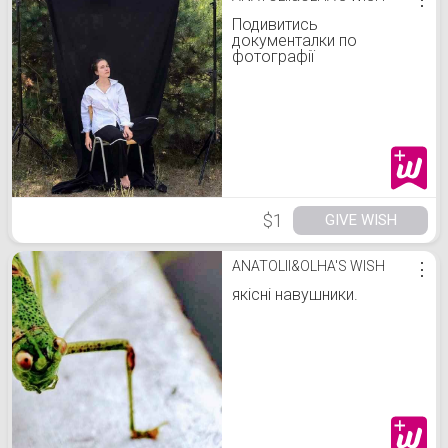
Подивитись
документалки по
фотографії
$1
GIVE WISH
ANATOLII&OLHA'S WISH
⋮
якісні навушники.