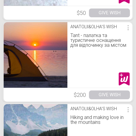
$50
GIVE WISH
ANATOLII&OLHA'S WISH
⋮
Tant - палатка та
туристичне оснащення
для відпочинку за містом
біля вогнища
$200
GIVE WISH
ANATOLII&OLHA'S WISH
⋮
Hiking and making love in
the mountains