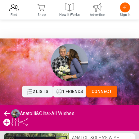
Find
Shop
How It Works
Advertise
Sign In
2 LISTS
1 FRIENDS
CONNECT
Anatolii&Olha
>
All Wishes
Anatolii&Olha's Wishlist
ANATOLII&OLHA'S WISH
⋮