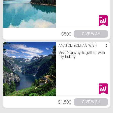
$500
GIVE WISH
ANATOLII&OLHA'S WISH
⋮
Visit Norway together with
my hubby
$1,500
GIVE WISH