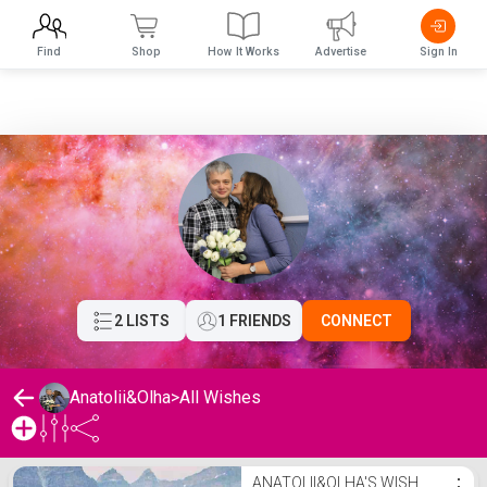
Find
Shop
How It Works
Advertise
Sign In
2 LISTS
1 FRIENDS
CONNECT
Anatolii&Olha
>
All Wishes
Anatolii&Olha's Wishlist
ANATOLII&OLHA'S WISH
⋮