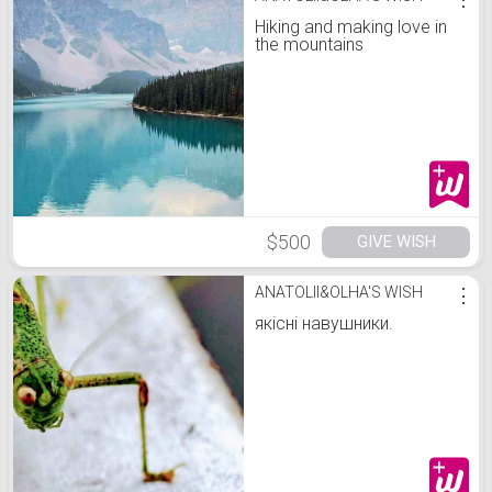
Hiking and making love in
the mountains
$500
GIVE WISH
ANATOLII&OLHA'S WISH
⋮
якісні навушники.