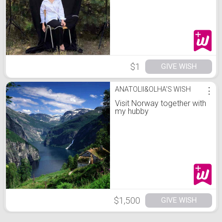
$1
GIVE WISH
ANATOLII&OLHA'S WISH
⋮
Visit Norway together with
my hubby
$1,500
GIVE WISH