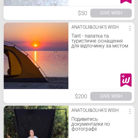
$50
GIVE WISH
ANATOLII&OLHA'S WISH
⋮
Tant - палатка та
туристичне оснащення
для відпочинку за містом
біля вогнища
$200
GIVE WISH
ANATOLII&OLHA'S WISH
⋮
Подивитись
документалки по
фотографії