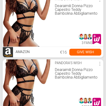
Dearaimili Donna Pizzo
Capestro Teddy
Bambolina Abbigliamento
da Notte Biancheria Intima
con Reggicalze,3 Pezzi
3 FANS
€16
GIVE WISH
AMAZON
PANDORA'S WISH
⋮
Dearaimili Donna Pizzo
Capestro Teddy
Bambolina Abbigliamento
da Notte Biancheria Intima
con Reggicalze,3 Pezzi