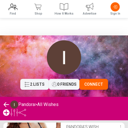
Find
Shop
How It Works
Advertise
Sign In
2 LISTS
0 FRIENDS
CONNECT
Pandora
>
All Wishes
Pandora's Wishlist
PANDORA'S WISH
⋮