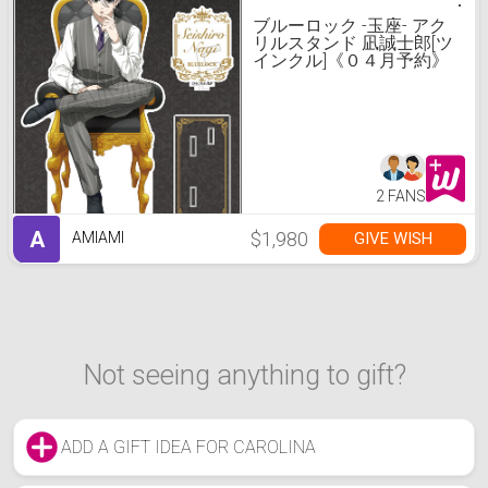
ブルーロック -玉座- アク
リルスタンド 凪誠士郎[ツ
インクル]《０４月予約》
2 FANS
A
$1,980
GIVE WISH
AMIAMI
Not seeing anything to gift?
ADD A GIFT IDEA FOR CAROLINA