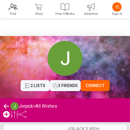
Find
Shop
How It Works
Advertise
Sign In
2 LISTS
3 FRIENDS
CONNECT
Jorjack
>
All Wishes
Jorjack's Wishlist
JORJACK'S WISH
⋮