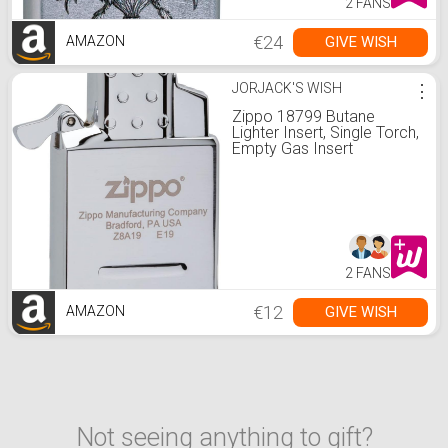
2 FANS
€24
GIVE WISH
AMAZON
JORJACK'S WISH
⋮
Zippo 18799 Butane
Lighter Insert, Single Torch,
Empty Gas Insert
2006814, Steel
2 FANS
€12
GIVE WISH
AMAZON
Not seeing anything to gift?