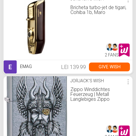
Bricheta turbo-jet de tigari,
Cohiba 1b, Maro
2 FANS
E
LEI 139.99
GIVE WISH
EMAG
JORJACK'S WISH
⋮
Zippo Winddichtes
Feuerzeug | Metall
Langlebiges Zippo
Feuerzeug | Am besten mit
Zippo Feuerzeug
Flüssigkeit | Nachfüllbares
Feuerzeug | Perfekt für
Zigaretten Zigarren Kerzen
| Taschenfeuerzeug