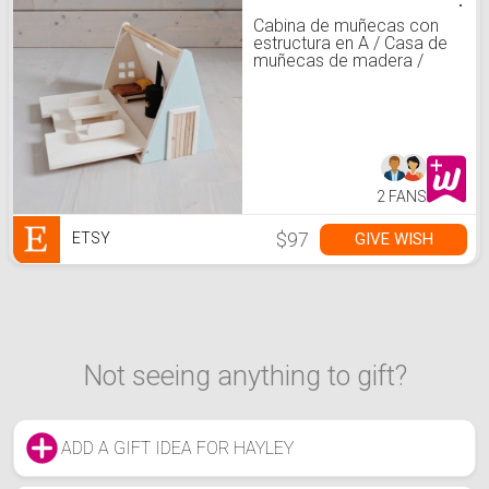
Cabina de muñecas con
estructura en A / Casa de
muñecas de madera /
Casa de muñecas mínima
/ Casa de muñecas con
estructura en A
2 FANS
$97
GIVE WISH
ETSY
Not seeing anything to gift?
ADD A GIFT IDEA FOR HAYLEY