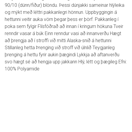
90/10 (dúnn/fiður) blöndu. Þessi dúnjakki sameinar hlýleika
og mýkt með léttri pakkanlegri hönnun. Uppbyggingin á
hettunni veitir auka vörn þegar þess er þörf. Pakkanleg í
poka sem fylgir Flísfóðrað að innan í kringum hökuna Tveir
renndir vasar á búk Einn renndur vasi að innanverðu Hægt
að þrengja að í stroffi við mitti Alaska-snið á hettunni
Stillanleg hetta Þrenging við stroff við úlnlið Teygjanleg
þrenging á hettu fyrir aukin þægindi Lykkja að aftanverðu
svo hægt sé að hengja upp jakkann Hlý, létt og þægileg Efni:
100% Polyamide