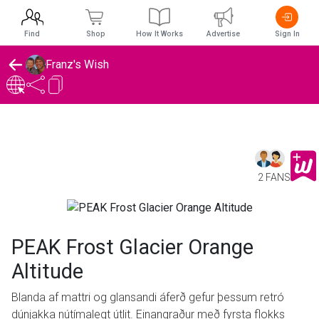
Find
Shop
How It Works
Advertise
Sign In
Franz's Wish
2 FANS
PEAK Frost Glacier Orange
Altitude
Blanda af mattri og glansandi áferð gefur þessum retró
dúnjakka nútímalegt útlit. Einangraður með fyrsta flokks