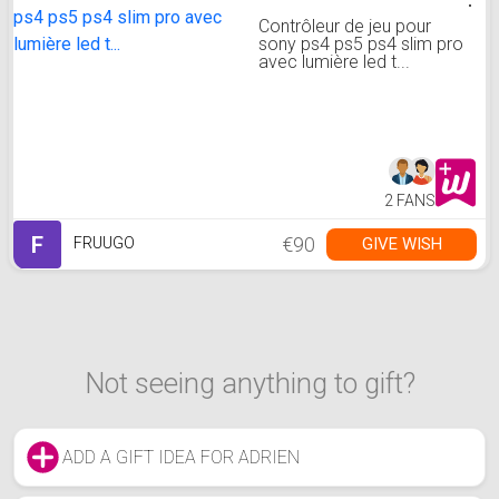
Contrôleur de jeu pour
sony ps4 ps5 ps4 slim pro
avec lumière led t...
2 FANS
F
€90
GIVE WISH
FRUUGO
Not seeing anything to gift?
ADD A GIFT IDEA FOR ADRIEN