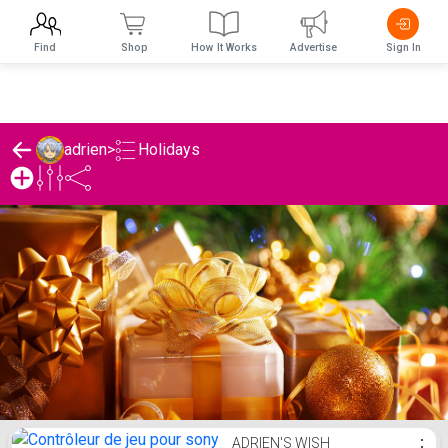
Find
Shop
How It Works
Advertise
Sign In
Holidays
adrien
>
adrien's Holidays List
ADRIEN'S WISH
⋮