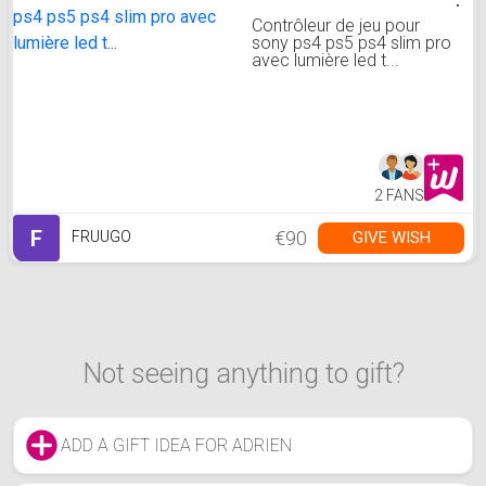
Contrôleur de jeu pour
sony ps4 ps5 ps4 slim pro
avec lumière led t...
2 FANS
F
€90
GIVE WISH
FRUUGO
Not seeing anything to gift?
ADD A GIFT IDEA FOR ADRIEN