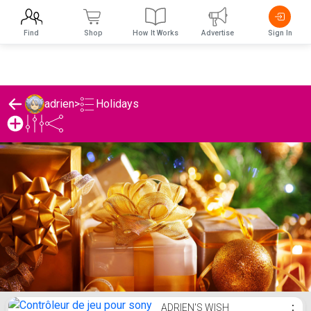
Find
Shop
How It Works
Advertise
Sign In
Holidays
adrien
>
adrien's Holidays List
ADRIEN'S WISH
⋮