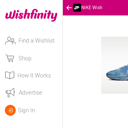
NIKE Wish
Find a Wishlist
Shop
How It Works
Advertise
Sign In